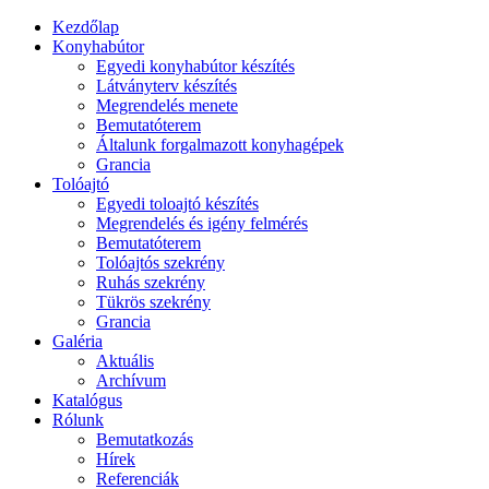
Kezdőlap
Konyhabútor
Egyedi konyhabútor készítés
Látványterv készítés
Megrendelés menete
Bemutatóterem
Általunk forgalmazott konyhagépek
Grancia
Tolóajtó
Egyedi toloajtó készítés
Megrendelés és igény felmérés
Bemutatóterem
Tolóajtós szekrény
Ruhás szekrény
Tükrös szekrény
Grancia
Galéria
Aktuális
Archívum
Katalógus
Rólunk
Bemutatkozás
Hírek
Referenciák