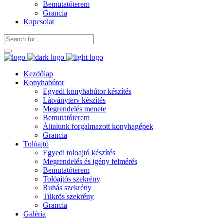
Bemutatóterem
Grancia
Kapcsolat
Kezdőlap
Konyhabútor
Egyedi konyhabútor készítés
Látványterv készítés
Megrendelés menete
Bemutatóterem
Általunk forgalmazott konyhagépek
Grancia
Tolóajtó
Egyedi toloajtó készítés
Megrendelés és igény felmérés
Bemutatóterem
Tolóajtós szekrény
Ruhás szekrény
Tükrös szekrény
Grancia
Galéria