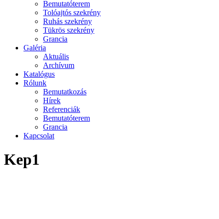
Bemutatóterem
Tolóajtós szekrény
Ruhás szekrény
Tükrös szekrény
Grancia
Galéria
Aktuális
Archívum
Katalógus
Rólunk
Bemutatkozás
Hírek
Referenciák
Bemutatóterem
Grancia
Kapcsolat
Kep1