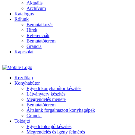
Aktuális
Archívum
Katalógus
Rólunk
Bemutatkozás
Hírek
Referenciák
Bemutatóterem
Grancia
Kapcsolat
Kezdőlap
Konyhabútor
Egyedi konyhabútor készítés
Látványterv készítés
Megrendelés menete
Bemutatóterem
Általunk forgalmazott konyhagépek
Grancia
Tolóajtó
Egyedi toloajtó készítés
Megrendelés és igény felmérés