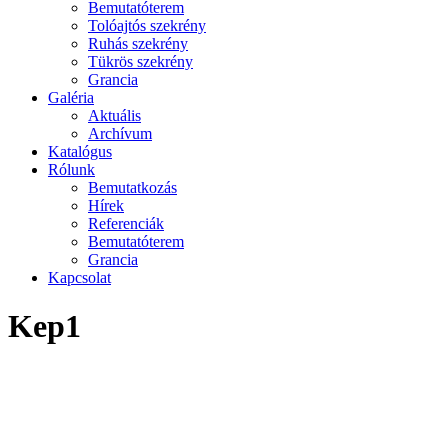
Bemutatóterem
Tolóajtós szekrény
Ruhás szekrény
Tükrös szekrény
Grancia
Galéria
Aktuális
Archívum
Katalógus
Rólunk
Bemutatkozás
Hírek
Referenciák
Bemutatóterem
Grancia
Kapcsolat
Kep1