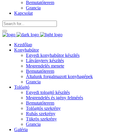
Bemutatóterem
Grancia
Kapcsolat
Kezdőlap
Konyhabútor
Egyedi konyhabútor készítés
Látványterv készítés
Megrendelés menete
Bemutatóterem
Általunk forgalmazott konyhagépek
Grancia
Tolóajtó
Egyedi toloajtó készítés
Megrendelés és igény felmérés
Bemutatóterem
Tolóajtós szekrény
Ruhás szekrény
Tükrös szekrény
Grancia
Galéria