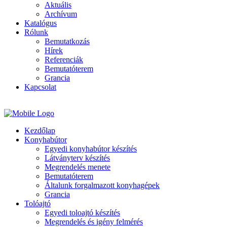
Aktuális
Archívum
Katalógus
Rólunk
Bemutatkozás
Hírek
Referenciák
Bemutatóterem
Grancia
Kapcsolat
Kezdőlap
Konyhabútor
Egyedi konyhabútor készítés
Látványterv készítés
Megrendelés menete
Bemutatóterem
Általunk forgalmazott konyhagépek
Grancia
Tolóajtó
Egyedi toloajtó készítés
Megrendelés és igény felmérés