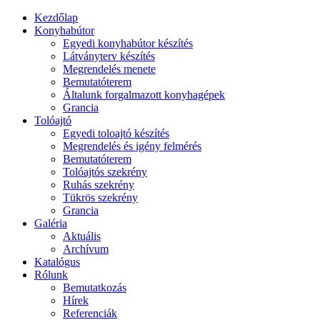
Kezdőlap
Konyhabútor
Egyedi konyhabútor készítés
Látványterv készítés
Megrendelés menete
Bemutatóterem
Általunk forgalmazott konyhagépek
Grancia
Tolóajtó
Egyedi toloajtó készítés
Megrendelés és igény felmérés
Bemutatóterem
Tolóajtós szekrény
Ruhás szekrény
Tükrös szekrény
Grancia
Galéria
Aktuális
Archívum
Katalógus
Rólunk
Bemutatkozás
Hírek
Referenciák